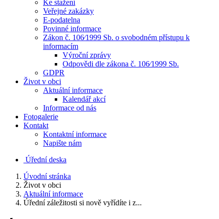
Ke stažení
Veřejné zakázky
E-podatelna
Povinné informace
Zákon č. 106⁄1999 Sb. o svobodném přístupu k
informacím
Výroční zprávy
Odpovědi dle zákona č. 106⁄1999 Sb.
GDPR
Život v obci
Aktuální informace
Kalendář akcí
Informace od nás
Fotogalerie
Kontakt
Kontaktní informace
Napište nám
Úřední deska
Úvodní stránka
Život v obci
Aktuální informace
Úřední záležitosti si nově vyřídíte i z...