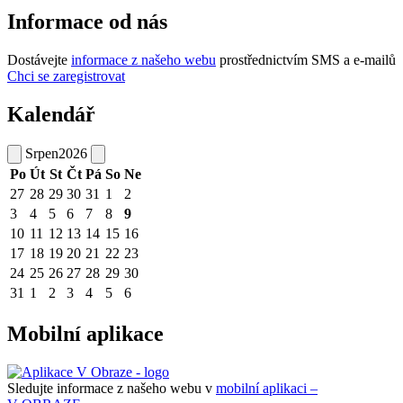
Informace od nás
Dostávejte
informace z našeho webu
prostřednictvím SMS a e-mailů
Chci se zaregistrovat
Kalendář
Srpen
2026
Po
Út
St
Čt
Pá
So
Ne
27
28
29
30
31
1
2
3
4
5
6
7
8
9
10
11
12
13
14
15
16
17
18
19
20
21
22
23
24
25
26
27
28
29
30
31
1
2
3
4
5
6
Mobilní aplikace
Sledujte informace z našeho webu v
mobilní aplikaci –