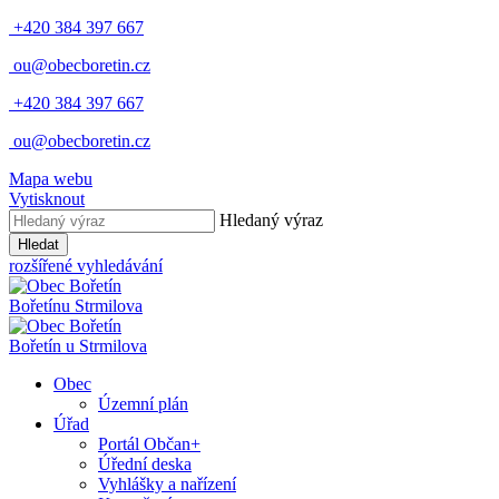
+420 384 397 667
ou@obecboretin.cz
+420 384 397 667
ou@obecboretin.cz
Mapa webu
Vytisknout
Hledaný výraz
Hledat
rozšířené vyhledávání
Bořetín
u Strmilova
Bořetín
u Strmilova
Obec
Územní plán
Úřad
Portál Občan+
Úřední deska
Vyhlášky a nařízení