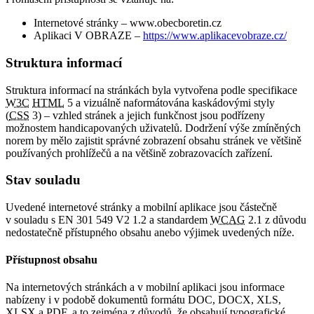
Internetové stránky – www.obecboretin.cz
Aplikaci V OBRAZE –
https://www.aplikacevobraze.cz/
Struktura informací
Struktura informací na stránkách byla vytvořena podle specifikace
W3C
HTML
5 a vizuálně naformátována kaskádovými styly
(
CSS
3) – vzhled stránek a jejich funkčnost jsou podřízeny
možnostem handicapovaných uživatelů. Dodržení výše zmíněných
norem by mělo zajistit správné zobrazení obsahu stránek ve většině
používaných prohlížečů a na většině zobrazovacích zařízení.
Stav souladu
Uvedené internetové stránky a mobilní aplikace jsou částečně
v souladu s EN 301 549 V2 1.2 a standardem
WCAG
2.1 z důvodu
nedostatečně přístupného obsahu anebo výjimek uvedených níže.
Přístupnost obsahu
Na internetových stránkách a v mobilní aplikaci jsou informace
nabízeny i v podobě dokumentů formátu DOC, DOCX, XLS,
XLSX a PDF, a to zejména z důvodů, že obsahují typografické