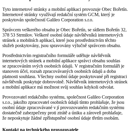
Tyto internetové stránky a mobilní aplikaci provozuje Obec Bořetín.
Internetové stránky využívají redakční systém GCM, který je
poskytován společností Galileo Corporation s.r.o.
Správcem veškerého obsahu je Obec Bořetín, se sídlem Bořetín 32,
378 53 Strmilov. Veškeré osobní údaje návštěvníků internetových
stránek a mobilních aplikací, které jsou prostřednictvím těchto
služeb poskytovány, jsou spravovány výlučně správcem obsahu.
Prostřednictvím registračního formuláře uděluje návštěvník
internetových stránek a mobilní aplikace správci obsahu souhlas
se zpracováním svých osobních údajů. V registračním formuláři je
stanoven účel, rozsah zpracovávaných osobních údajů a doba
platnosti souhlasu. Všechny osobní údaje poskytované při registraci
návštěvník poskytuje dobrovolně. Návštěvník internetových stránek
a mobilní aplikace má možnost svůj souhlas kdykoli odvolat.
Provozovatel redakčního systému, společnost Galileo Corporation
s.r.o., jakožto zpracovatel osobních údajů tímto prohlašuje, že jsou
osobní údaje zpracovávané v jí provozovaném redakčním systému
dostatečně zabezpečeny proti ztrátě a úniku a zároveň prohlašuje,
že neposkytuje žádné zpřístupněné osobní údaje třetím osobám.
Kontakt na technického provozovatele