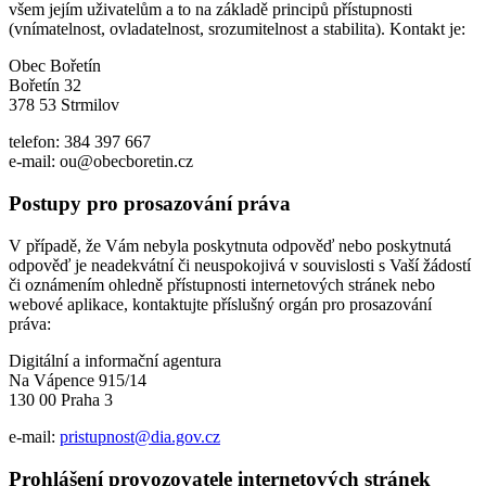
všem jejím uživatelům a to na základě principů přístupnosti
(vnímatelnost, ovladatelnost, srozumitelnost a stabilita). Kontakt je:
Obec Bořetín
Bořetín 32
378 53 Strmilov
telefon: 384 397 667
e-mail: ou@obecboretin.cz
Postupy pro prosazování práva
V případě, že Vám nebyla poskytnuta odpověď nebo poskytnutá
odpověď je neadekvátní či neuspokojivá v souvislosti s Vaší žádostí
či oznámením ohledně přístupnosti internetových stránek nebo
webové aplikace, kontaktujte příslušný orgán pro prosazování
práva:
Digitální a informační agentura
Na Vápence 915/14
130 00 Praha 3
e-mail:
pristupnost@dia.gov.cz
Prohlášení provozovatele internetových stránek