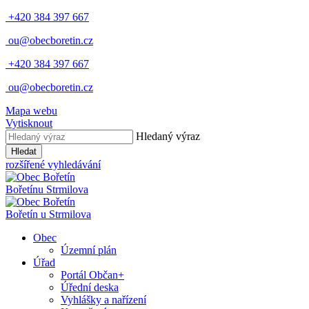
+420 384 397 667
ou@obecboretin.cz
+420 384 397 667
ou@obecboretin.cz
Mapa webu
Vytisknout
Hledaný výraz
Hledat
rozšířené vyhledávání
Bořetín
u Strmilova
Bořetín
u Strmilova
Obec
Územní plán
Úřad
Portál Občan+
Úřední deska
Vyhlášky a nařízení