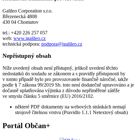
Galileo Corporation s.r.o.
Březenecká 4808
430 04 Chomutov
tel.: +420 226 257 057
web:
www.igalileo.cz
technická podpora:
podpora@igalileo.cz
Nepřístupný obsah
Níže uvedený obsah není přístupný, jelikož uvedení těchto
nedostatků do souladu se zákonem a s pravidly přístupnosti by
v tomto případě bylo pro provozovatele finančně náročné, takže
podle § 7 zákona 99/2019 Sb. toto není dodatečně upravováno a je
dočasně uplatňována výjimka z důvodu nepřiměřené zátěže
ve smyslu článku 5 směrnice (EU) 2016/2102.
některé PDF dokumenty na webových stránkách nemají
strojově čitelnou vrstvu (Pravidlo 1.1.1 Netextový obsah)
Portál Občan+