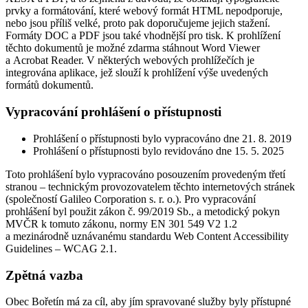
prvky a formátování, které webový formát HTML nepodporuje,
nebo jsou příliš velké, proto pak doporučujeme jejich stažení.
Formáty DOC a PDF jsou také vhodnější pro tisk. K prohlížení
těchto dokumentů je možné zdarma stáhnout Word Viewer
a Acrobat Reader. V některých webových prohlížečích je
integrována aplikace, jež slouží k prohlížení výše uvedených
formátů dokumentů.
Vypracování prohlášení o přístupnosti
Prohlášení o přístupnosti bylo vypracováno dne 21. 8. 2019
Prohlášení o přístupnosti bylo revidováno dne 15. 5. 2025
Toto prohlášení bylo vypracováno posouzením provedeným třetí
stranou – technickým provozovatelem těchto internetových stránek
(společností Galileo Corporation s. r. o.). Pro vypracování
prohlášení byl použit zákon č. 99/2019 Sb., a metodický pokyn
MVČR k tomuto zákonu, normy EN 301 549 V2 1.2
a mezinárodně uznávanému standardu Web Content Accessibility
Guidelines – WCAG 2.1.
Zpětná vazba
Obec Bořetín má za cíl, aby jím spravované služby byly přístupné