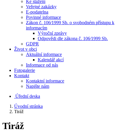
Ke stažení
Veřejné zakázky
E-podatelna
Povinné informace
Zákon č. 106⁄1999 Sb. o svobodném přístupu k
informacím
Výroční zprávy
Odpovědi dle zákona č. 106⁄1999 Sb.
GDPR
Život v obci
Aktuální informace
Kalendář akcí
Informace od nás
Fotogalerie
Kontakt
Kontaktní informace
Napište nám
Úřední deska
Úvodní stránka
Tiráž
Tiráž