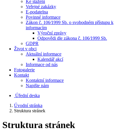
Ke stažení
Veřejné zakázky
E-podatelna
Povinné informace
Zákon č. 106⁄1999 Sb. o svobodném přístupu k
informacím
Výroční zprávy
Odpovědi dle zákona č. 106⁄1999 Sb.
GDPR
Život v obci
Aktuální informace
Kalendář akcí
Informace od nás
Fotogalerie
Kontakt
Kontaktní informace
Napište nám
Úřední deska
Úvodní stránka
Struktura stránek
Struktura stránek