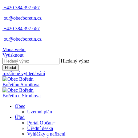
+420 384 397 667
ou@obecboretin.cz
+420 384 397 667
ou@obecboretin.cz
Mapa webu
Vytisknout
Hledaný výraz
Hledat
rozšířené vyhledávání
Bořetín
u Strmilova
Bořetín
u Strmilova
Obec
Územní plán
Úřad
Portál Občan+
Úřední deska
Vyhlášky a nařízení