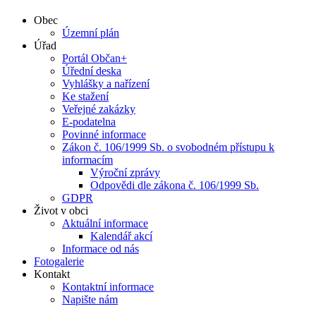
Obec
Územní plán
Úřad
Portál Občan+
Úřední deska
Vyhlášky a nařízení
Ke stažení
Veřejné zakázky
E-podatelna
Povinné informace
Zákon č. 106/1999 Sb. o svobodném přístupu k
informacím
Výroční zprávy
Odpovědi dle zákona č. 106/1999 Sb.
GDPR
Život v obci
Aktuální informace
Kalendář akcí
Informace od nás
Fotogalerie
Kontakt
Kontaktní informace
Napište nám