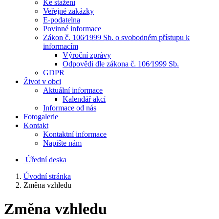
Ke stažení
Veřejné zakázky
E-podatelna
Povinné informace
Zákon č. 106⁄1999 Sb. o svobodném přístupu k
informacím
Výroční zprávy
Odpovědi dle zákona č. 106⁄1999 Sb.
GDPR
Život v obci
Aktuální informace
Kalendář akcí
Informace od nás
Fotogalerie
Kontakt
Kontaktní informace
Napište nám
Úřední deska
Úvodní stránka
Změna vzhledu
Změna vzhledu