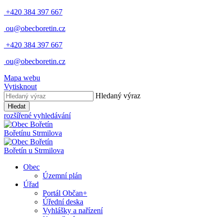
+420 384 397 667
ou@obecboretin.cz
+420 384 397 667
ou@obecboretin.cz
Mapa webu
Vytisknout
Hledaný výraz
Hledat
rozšířené vyhledávání
Bořetín
u Strmilova
Bořetín
u Strmilova
Obec
Územní plán
Úřad
Portál Občan+
Úřední deska
Vyhlášky a nařízení