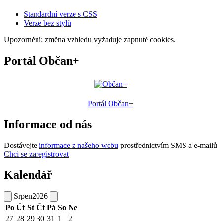
Standardní verze s CSS
Verze bez stylů
Upozornění: změna vzhledu vyžaduje zapnuté cookies.
Portál Občan+
Portál Občan+
Informace od nás
Dostávejte
informace z našeho webu
prostřednictvím SMS a e-mailů
Chci se zaregistrovat
Kalendář
Srpen
2026
Po
Út
St
Čt
Pá
So
Ne
27
28
29
30
31
1
2